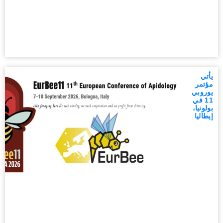
يأتي
مؤتمر
يوروبي
11 في
بولونيا،
إيطاليا