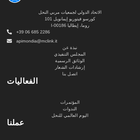
الاتحاد الدولي لجمعيات مربي النحل
كورسو فيتوريو إيمانويل 101
I-00186 روما، إيطاليا
+39 06 685 2286
apimondia@mclink.it
نبذة عن
المجلس التنفيذي
الوثائق الرسمية
إرشادات الشعار
اتصل بنا
الفعاليات
المؤتمرات
الندوات
اليوم العالمي للنحل
عملنا