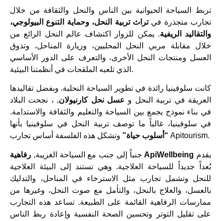
تربط السياحة الحيوانية بين الناس والنحل والثقافة من خلال
تجارب متجذرة في
تراث تربية النحل، وحماية التنوع البيولوجي،
والتقاليد الريفية
. يمكن للزوار اكتشاف عالم النحل الرائع من
خلال مقابلة مربي النحل المحليين، وزيارة المناحل، وتذوق
العسل ومنتجات النحل الأخرى، والتعرف على الدور الأساسي
الذي تلعبه الملقحات في أنظمتنا البيئية.
كانت سلوفينيا رائدة في تطوير السياحة النحلية. وبفضل تقاليدها
العريقة في تربية النحل و
عسل نحل كارنيولان
, ، نجحت البلاد
في بناء نموذج يجمع بين السياحة والتعليم والثقافة والاستدامة.
في سلوفينيا، غالباً ما توصف تربية النحل في سلوفينيا بأنها
وتشكل هذه الفلسفة أساس تجارب Apitourism.
“أسلوب حياة”
يقدم
رفاهية ApiWellbeing
جنباً إلى جنب مع السياحة الغريبة,
بُعداً جديداً للسياحة العلاجية. وهي تستند إلى البيئة العلاجية
للنحل وتشمل تجارب مثل الاسترخاء في المناحل، والتدليك
بالعسل، والعلاج بالنحل، والتأمل مع صوت النحل، وغيرها من
ممارسات الرفاهية القائمة على الطبيعة. تساعد هذه التجارب
على تقليل التوتر وتحسين الصحة النفسية وإعادة ربط الناس