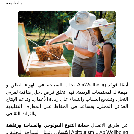
بالطبيعة.
تجلب السياحة في الهواء الطلق و ApiWellbeing أيضًا فوائد
مهمة لـ
المجتمعات الريفية
. فهي تخلق فرص دخل إضافية لمربي
النحل، وتشجع الشباب والنساء على ريادة الأعمال، وتدعم الإنتاج
الغذائي المحلي، وتساعد في الحفاظ على المعارف التقليدية
والتراث الثقافي.
عن طريق الاتصال
حماية التنوع البيولوجي والسياحة ورفاهية
الإنسان
, وتمثل السياحة النحلية و Apitourism و ApiWellbeing