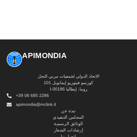
APIMONDIA
الاتحاد الدولي لجمعيات مربي النحل
كورسو فيتوريو إيمانويل 101
I-00186 روما، إيطاليا
+39 06 685 2286
apimondia@mclink.it
نبذة عن
المجلس التنفيذي
الوثائق الرسمية
إرشادات الشعار
اتصل بنا