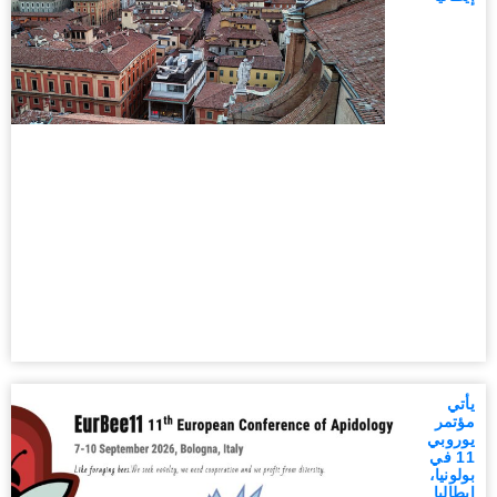
يأتي
مؤتمر
يوروبي
11 في
بولونيا،
إيطاليا