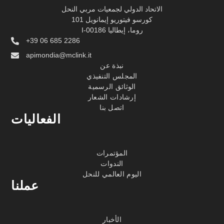
الاتحاد الدولي لجمعيات مربي النحل
كورسو فيتوريو إيمانويل 101
I-00186 روما، إيطاليا
+39 06 685 2286
apimondia@mclink.it
نبذة عن
المجلس التنفيذي
الوثائق الرسمية
إرشادات الشعار
اتصل بنا
الفعاليات
المؤتمرات
الندوات
اليوم العالمي للنحل
عملنا
الأخبار