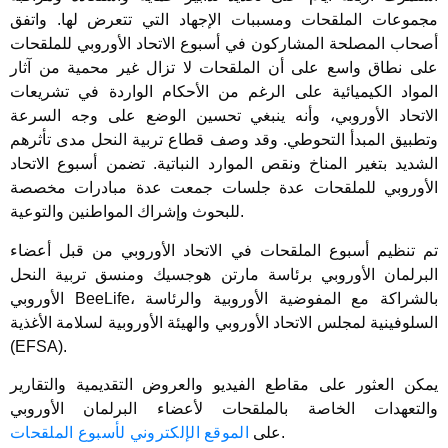
مجموعات الملقحات ومسببات الإجهاد التي تتعرض لها. واتفق
أصحاب المصلحة المشاركون في أسبوع الاتحاد الأوروبي للملقحات
على نطاق واسع على أن الملقحات لا تزال غير محمية من آثار
المواد الكيميائية على الرغم من الأحكام الواردة في تشريعات
الاتحاد الأوروبي، وأنه ينبغي تحسين الوضع على وجه السرعة
وتطبيق المبدأ التحوطي. وقد وصف قطاع تربية النحل مدى تأثرهم
الشديد بتغير المناخ ونقص الموارد النباتية. تضمن أسبوع الاتحاد
الأوروبي للملقحات عدة جلسات جمعت عدة مبادرات مخصصة
للبحوث وإشراك المواطنين والتوعية.
تم تنظيم أسبوع الملقحات في الاتحاد الأوروبي من قبل أعضاء
البرلمان الأوروبي برئاسة مارتن هوجسيك ومنسق تربية النحل
الأوروبي BeeLife، بالشراكة مع المفوضية الأوروبية والرئاسة
السلوفينية لمجلس الاتحاد الأوروبي والهيئة الأوروبية لسلامة الأغذية
(EFSA).
يمكن العثور على مقاطع الفيديو والعروض التقديمية والتقارير
والتعهدات الخاصة بالملقحات لأعضاء البرلمان الأوروبي
.
على
الموقع الإلكتروني لأسبوع الملقحات