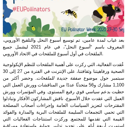
بعد غياب لمدة عامين، تم توسيع أسبوع النحل والتلقيح الأوروبي،
المعروف باسم “أسبوع النحل”، في عام 2021 ليشمل جميع
الملقحات في أول أسبوع للملقحات في الاتحاد الأوروبي.
عُقدت الفعالية، التي ركزت على أهمية الملقحات للنظم الإيكولوجية
الصحية ورفاهيتنا وثقافتنا، على الإنترنت في الفترة من 27 إلى 30
سبتمبر حول موضوع
صفقة جديدة للملقحات
. وحضر أكثر من
1,100 مشارك و56 متحدثًا عددًا من المناقشات وورش العمل التي
حظيت بدعم سياسي قوي رفيع المستوى. وفي المؤتمرات وورش
العمل التي عقدت خلال الأسبوع، ناقش المشاركون الأفكار وتبادلوا
المقترحات لتعزيز السياسات العامة وإجراءات أصحاب المصلحة
التي تحمي التجمعات السليمة للملقحات البرية والمدارة والفوائد
القيمة التي تقدمها للمجتمع. وركزت استنتاجات الفعاليات التي
استمرت أربعة أيام على تحديد تدابير حماية واستعادة ومراقبة