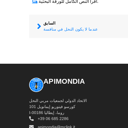
.
اقرأ النص الكامل للورقة البحثية
هنا
السابق
عندما لا يكون النحل في منافسة
APIMONDIA
الاتحاد الدولي لجمعيات مربي النحل
كورسو فيتوريو إيمانويل 101
I-00186 روما، إيطاليا
+39 06 685 2286
apimondia@mclink.it