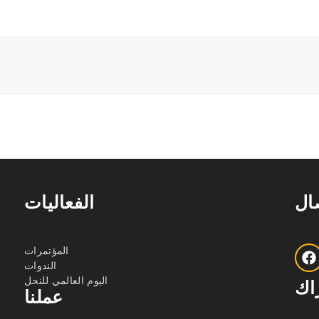
صال
الفعاليات
المؤتمرات
الندوات
اليوم العالمي للنحل
اك
عملنا