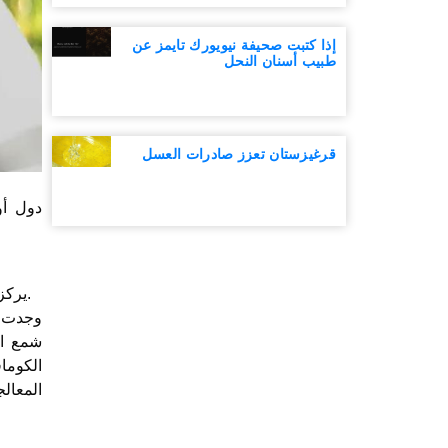
إذا كتبت صحيفة نيويورك تايمز عن
طبيب أسنان النحل
قرغيزستان تعزز صادرات العسل
يركز المنشور الأخير، في مجلة التكنولوجيا البيئية والابتكار البيئي، على وجود مبيدات قراد اصطناعية في مستعمرات نحل العسل.
وجدت ا
شمع ال
الكوما
المعال