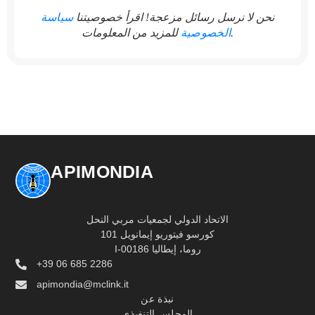
نحن لا نرسل رسائل مزعجة! اقرأ خصوصيتنا
سياسة
للمزيد من المعلومات.
الخصوصية
APIMONDIA
الاتحاد الدولي لجمعيات مربي النحل
كورسو فيتوريو إيمانويل 101
I-00186 روما، إيطاليا
+39 06 685 2286
apimondia@mclink.it
نبذة عن
المجلس التنفيذي