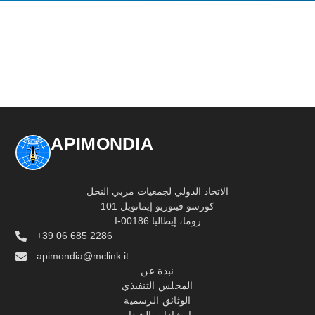
APIMONDIA
الاتحاد الدولي لجمعيات مربي النحل
كورسو فيتوريو إيمانويل 101
I-00186 روما، إيطاليا
+39 06 685 2286
apimondia@mclink.it
نبذة عن
المجلس التنفيذي
الوثائق الرسمية