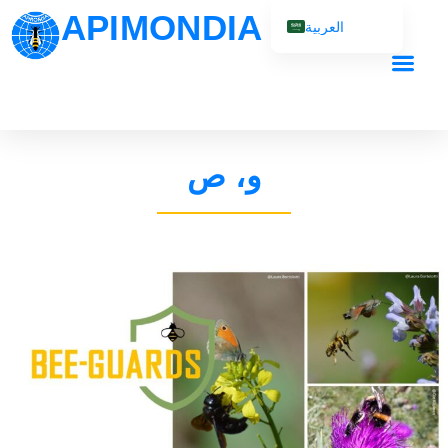
APIMONDIA
العربية
English (UK)
Français
Español
Português
و، ص
Русский