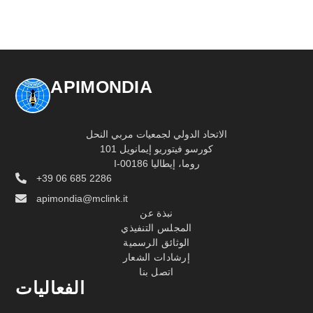
APIMONDIA
الاتحاد الدولي لجمعيات مربي النحل
كورسو فيتوريو إيمانويل 101
I-00186 روما، إيطاليا
+39 06 685 2286
apimondia@mclink.it
نبذة عن
المجلس التنفيذي
الوثائق الرسمية
إرشادات الشعار
اتصل بنا
الفعاليات