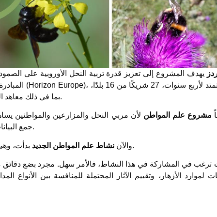
دز
يهدف المشروع إلى تعزيز قدرة تربية النحل الأوروبية على الصمود
المبادرة التي يمو
بما في ذلك معاهد البحوث ومربي النحل والجمعيات وشركات التكنولوجيا.
يضاً
مشروع علم المواطن
لأن مربي النحل والمزارعين والمواطنين يس
جمع البيانات والمشاركة في الدراسات الميدانية وتبادل المعرفة.
بدأت، وهي مخصصة لمراقبة التفاعلات بين النباتات والملقحات.
والآن
نشاط علم المواطن الجديد
ت ترغب في المشاركة في هذا النشاط، فالأمر سهل. مجرد بضع دقائق م
ت لموارد الأزهار، وتقييم الآثار المحتملة للمنافسة بين الأنواع الم