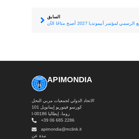
السابق
APIMONDIA
الاتحاد الدولي لجمعيات مربي النحل
كورسو فيتوريو إيمانويل 101
I-00186 روما، إيطاليا
+39 06 685 2286
apimondia@mclink.it
نبذة عن