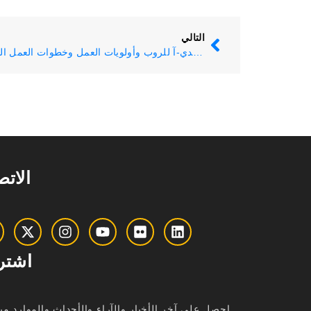
التالي
مجموعة عمل أبي-موندي-آ للروب وأولويات العمل وخطوات العمل المقبلة نحو اليوم العالمي للنحل الدولي
الات
اشتر
احصل على آخر الأخبار والآراء والأحداث والموارد مب