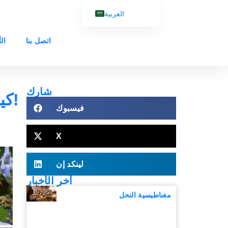
العربية
English (UK)
اتصل بنا
ال
Français
Español
Português
شارك
كيف تستخدم الملقحات موارد الأزهار؟ شارك في الملاحظات!
Русский
فيسبوك
X
لينكد إن
آخر الأخبار
مغناطيسية النحل