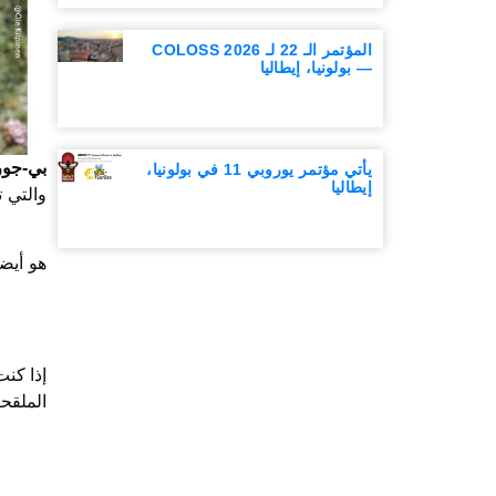
المؤتمر الـ 22 لـ COLOSS 2026
— بولونيا، إيطاليا
بي-جور
يأتي مؤتمر يوروبي 11 في بولونيا،
إيطاليا
BEE-GAURDS هو أ
إذا كن
الملقحا