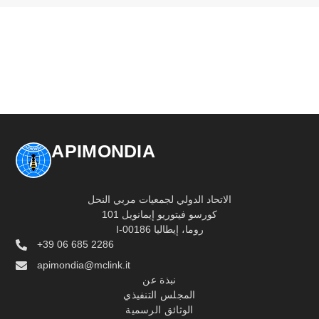
APIMONDIA
الاتحاد الدولي لجمعيات مربي النحل
كورسو فيتوريو إيمانويل 101
I-00186 روما، إيطاليا
+39 06 685 2286
apimondia@mclink.it
نبذة عن
المجلس التنفيذي
الوثائق الرسمية