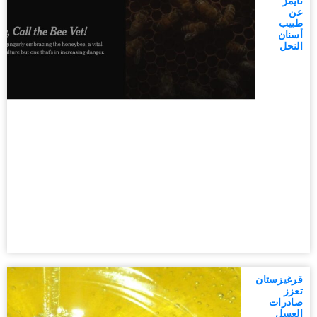
تايمز
عن
طبيب
أسنان
النحل
قرغيزستان
تعزز
صادرات
العسل