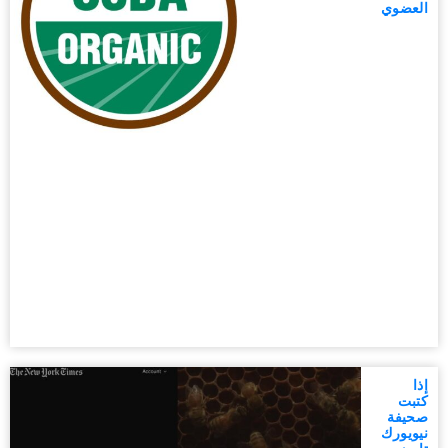
العضوي
إذا
كتبت
صحيفة
نيويورك