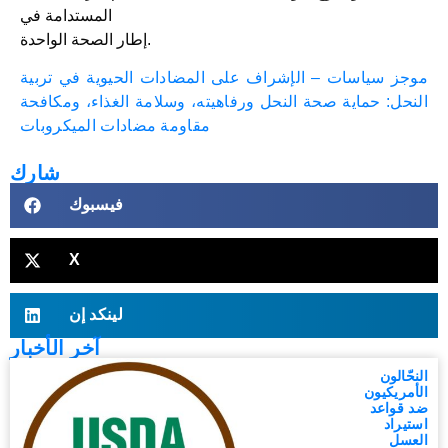
المستدامة في
إطار الصحة الواحدة.
موجز سياسات – الإشراف على المضادات الحيوية في تربية
النحل: حماية صحة النحل ورفاهيته، وسلامة الغذاء، ومكافحة
مقاومة مضادات الميكروبات
شارك
فيسبوك
X
لينكد إن
آخر الأخبار
النحّالون
الأمريكيون
ضد قواعد
استيراد
العسل