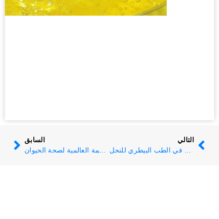
التالي
السابق
سد الفجوات: مذكرة سياسات جديدة حول أولويات البحث في الطب البيطري للنحل
سد الفجوة: لماذا يجب على المنظمة العالمية لصحة الحيوان (WOAH) إدراج أمراض فيروسات نحل العسل