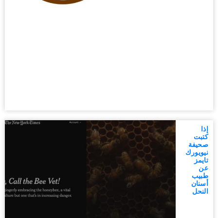
إذا
كتبت
صحيفة
نيويورك
تايمز
عن
طبيب
أسنان
النحل