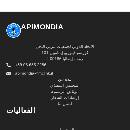
APIMONDIA
الاتحاد الدولي لجمعيات مربي النحل
كورسو فيتوريو إيمانويل 101
I-00186 روما، إيطاليا
+39 06 685 2286
apimondia@mclink.it
نبذة عن
المجلس التنفيذي
الوثائق الرسمية
إرشادات الشعار
اتصل بنا
الفعاليات