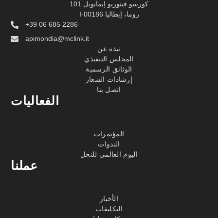
كورسو فيتوريو إيمانويل 101
I-00186 روما، إيطاليا
+39 06 685 2286
apimondia@mclink.it
نبذة عن
المجلس التنفيذي
الوثائق الرسمية
إرشادات الشعار
اتصل بنا
الفعاليات
المؤتمرات
الندوات
اليوم العالمي للنحل
عملنا
الأخبار
التكليفات