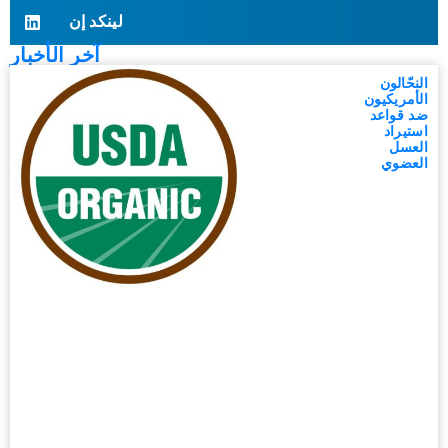
لينكد إن
آخر الأخبار
النحّالون
الأمريكيون
ضد قواعد
استيراد
العسل
العضوي