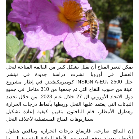
يمكن لتغير المناخ أن يقلل بشكل كبير من القائمة المتاحة لنحل
العسل في أوروبا. نشرت دراسة جديدة في
نيتشر
كوميونيكيشنز
, في إطار مشروع INSIGNIA-EU، حلل 2500
عينة من حبوب اللقاح التي تم جمعها من 310 مناحل في جميع
دول الاتحاد الأوروبي ال 27 خلال عام 2023. من خلال تحديد
النباتات التي يعتمد عليها النحل وربطها بأنماط درجات الحرارة
وهطول الأمطار، قام الباحثون بتقييم كيفية إعادة تشكيل
سيناريوهات المناخ المستقبلية لأعلاف النحل.
إن النتائج صارخة: فارتفاع درجات الحرارة وتناقص هطول
الأمطار يهددان بدفع العديد من الأنواع النباتية الرئيسية إلى ما