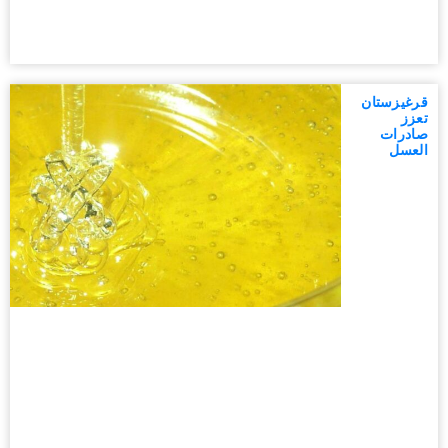
قرغيزستان
تعزز
صادرات
العسل