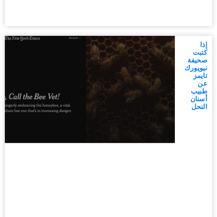
إذا
كتبت
صحيفة
نيويورك
تايمز
عن
طبيب
أسنان
النحل