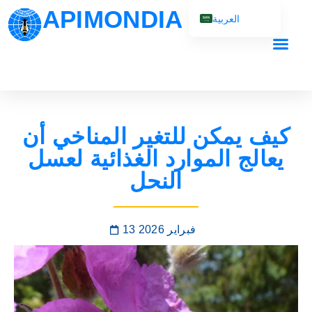
APIMONDIA
العربية
English (UK)
Français
Español
Português
كيف يمكن للتغير المناخي أن
Русский
يعالج الموارد الغذائية لعسل
النحل
13 فبراير 2026