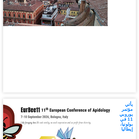
يأتي
مؤتمر
يوروبي
11 في
بولونيا،
إيطاليا