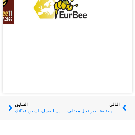
التالي
السابق
زهور مختلفة، خبز نحل مختلف
جائزة لندن للعسل، اشحن عينّاتك!