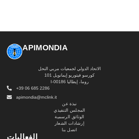
APIMONDIA
الاتحاد الدولي لجمعيات مربي النحل
كورسو فيتوريو إيمانويل 101
I-00186 روما، إيطاليا
+39 06 685 2286
apimondia@mclink.it
نبذة عن
المجلس التنفيذي
الوثائق الرسمية
إرشادات الشعار
اتصل بنا
الفعاليات