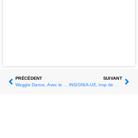
PRÉCÉDENT
SUIVANT
Waggle Dance, Avec le public, c'est mieux
INSIGNIA-UE, trop de mitecides de synthèse dans les ruches européennes