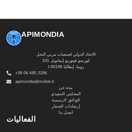
APIMONDIA
الاتحاد الدولي لجمعيات مربي النحل
كورسو فيتوريو إيمانويل 101
I-00186 روما، إيطاليا
+39 06 685 2286
apimondia@mclink.it
نبذة عن
المجلس التنفيذي
الوثائق الرسمية
إرشادات الشعار
اتصل بنا
الفعاليات