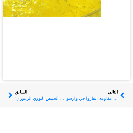
التالي
السابق
أبيمونديا في مؤتمر مقاومة الفاروا في وارسو
"تُعد تقنية تداخل الحمض النووي الريبوزي (RNAi) فعالة ضد حشرة الفاروا"