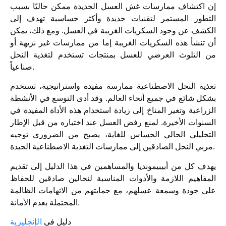
إن اكتشاف ممارسات غش العسل الجديدة ممكن حاليًا بسبب
التطور المستمر لتقنيات جديدة وأكثر حساسية تهدف إلى
الكشف عن وجود السكريات الغريبة في العسل. ومع ذلك، يمكن
أن تنشأ هذه السكريات الغريبة إما من ممارسات غير نزيهة أو
من التلوث العرضي للعسل بمنتجات تستخدم لتغذية النحل
صناعياً.
تغذية النحل الاصطناعية ممارسة مفيدة واستراتيجية، تستخدم
بشكل شائع في جميع أنحاء العالم. وقد أدى التوسع في الأنشطة
الزراعية وتغير المناخ إلى زيادة استخدام هذه الأداة المفيدة في
السنوات الأخيرة. لمنع رفض العسل عند اختباره من قبل الإطار
التحليلي الحالي الحساس للغاية، يصبح من الضروري توجيه
مربي النحل الصادقين إلى ممارسات التغذية الاصطناعية الجيدة.
يهدف كل من أبيبيمونديا والمساهمين في هذا الدليل إلى تقديم
المفاهيم اللازمة والأدوات المناسبة لنحالين صادقين للحفاظ
على جودة وسمعة عسلهم، مع حمايتهم من الاتهامات الظالمة
المحتملة بعدم الأمانة.
دليل في
الإنجليزية