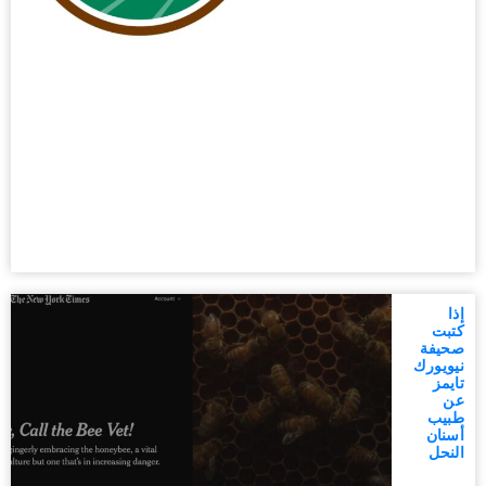
إذا
كتبت
صحيفة
نيويورك
تايمز
عن
طبيب
أسنان
النحل