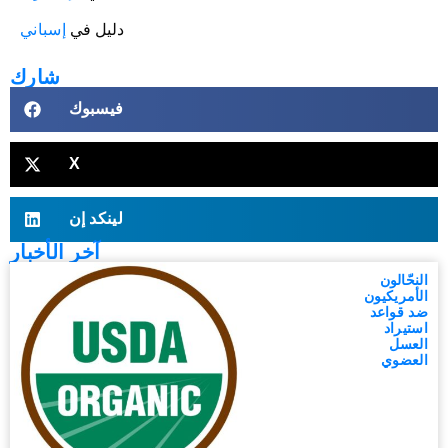
دليل في
إسباني
شارك
فيسبوك
X
لينكد إن
آخر الأخبار
النحّالون
الأمريكيون
ضد قواعد
استيراد
العسل
العضوي